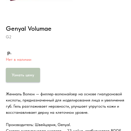
Genyal Volumae
G2
р.
Нет в наличии
Узнать цену
Жениаль Волюм — филлер-волюмайзер на основе гиалуроновой
кислоты, предназначенный для моделирования лица и увеличения
губ. Гель разглаживает неровности, улучшает упругость кожи и
восстанавливает дерму на клеточном уровне.
Производитель: Швейцария, Genyal.
Состав: гиалуроновая кислота — 23 мг/мл, стабилизатор BDDE