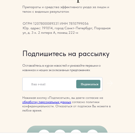
Препараты и средства эффективного ухода за лицом и
телом с видимым результатом
ОГРН 1207800089331 ИНН 7810799056
Юр. адрес: 191014, город Санкт-Петербург, Парадная
ул, д. 3 к. 2 литера А, помещ 222-н
Подпишитесь на рассылку
Оставайтесь в курсе новостей и узнавайте первыми о
новинках и наших эксклюзивных предложениях
Подписаться
Нажимая кнопку «Подписаться», вы даете согласие на
обработку персональных данных
согласно политики
конфиденциальности. Отказаться от подписки Вы можете в
любое время.