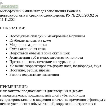
р.
BUY NOW
Монофазный имплантат для заполнения тканей в
поверхностных и средних слоях дермы. РУ № 2023/20692 от
11.11.2024
ПОКАЗАНИЯ:
Носогубные складки и межбровные морщины
Глубокие заломы на коже
Морщины-марионетки
Сухая атоничная кожа
Недостаток объема в зоне скул и щек
Асимметрия губ и недостаточная их полнота
Признаки птоза, нечеткие контуры лица
Желание скорректировать форму носа, подбородка, скул
Постакне, рубцы, шрамы
Ранние возрастные изменения
ПРИМЕНЕНИЕ:
Имплантаты предназначены для введения в дерму/
гиподермукожи, подслизистый слой губы и/или для
супрапериостального введения в качестве временного филлера с
целью увеличения объема тканей, коррекции возрастных и