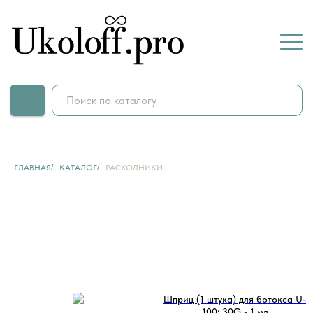
ГЛАВНАЯ
/
КАТАЛОГ
/
РАСХОДНИКИ
Шприц (1 штука) для ботокса U-
100: 30G - 1 мл