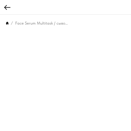
Face Serum Multitask / сыворотка для жирной и комбинированной кожи (50 мл)