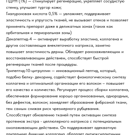
ПДРН (1%) — стимулирует регенерацию, укрепляет сосудистую
стенку, улучшает тургор кожи;
Гиалуроновая кислота 0,5% — увлажняет, поддерживает
эластичность и упругость тканей, не вызывает отеков и позволяет
применять препарат даже в деликатных зонах (таких как
орбитальная и периоральная зоны)
Декапептид-4 — активирует выработку эластина, коллагена и
других составляющих внеклеточного матрикса, заметно
повышает эластичность дермы. Обладает ранозаживляющим и
восстанавливающим действием, способствует быстрой
регенерации тканей после процедуры.
Трипептид-10-цитруллин — инновационный пептид, который,
подобно белку- декорину, содействует физиологическому синтезу
коллагена и оптимальной организации его волокон – повышает
его качество и количество. Регулирует процесс сборки коллагена,
обеспечивая формирование хорошо организованных, однородных,
без дефектов, волокон; замедляет образование фиброзной ткани,
тем самым снижая риск чрезмерного рубцевания.
Способствует обновлению тканей путем активации синтеза
протеинов экстра - целлюлярного матрикса с потенциальным
омолаживающим действием. Он поддерживает адекватную
длительную функцию коллагена, обладает антиоксидантными