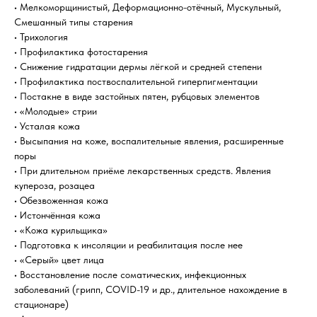
• Мелкоморщинистый, Деформационно-отёчный, Мускульный,
Смешанный типы старения
• Трихология
• Профилактика фотостарения
• Снижение гидратации дермы лёгкой и средней степени
• Профилактика поствоспалительной гиперпигментации
• Постакне в виде застойных пятен, рубцовых элементов
• «Молодые» стрии
• Усталая кожа
• Высыпания на коже, воспалительные явления, расширенные
поры
• При длительном приёме лекарственных средств. Явления
купероза, розацеа
• Обезвоженная кожа
• Истончённая кожа
• «Кожа курильщика»
• Подготовка к инсоляции и реабилитация после нее
• «Серый» цвет лица
• Восстановление после соматических, инфекционных
заболеваний (грипп, СOVID-19 и др., длительное нахождение в
стационаре)