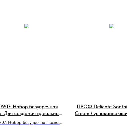
0907: Набор безупречная
ПРОФ Delicate Soothi
. Для создания идеального
Cream / успокаивающ
она и антиэйдж эффекта
крем для ухода
907: Набор безупречная кожа.
чувствительной кожей