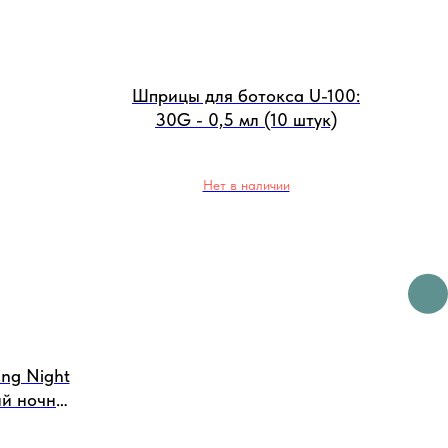
Шприцы для ботокса U-100:
30G - 0,5 мл (10 штук)
Нет в наличии
ng Night
Ме
ий ночной
 за
 (120 г)