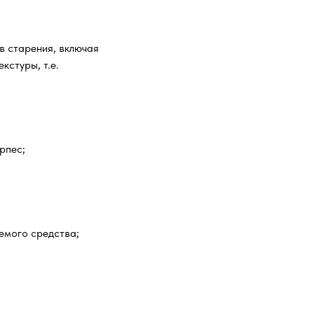
в старения, включая
кстуры, т.е.
рпес;
емого средства;