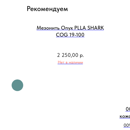
Рекомендуем
Мезонить Onyx PLLA SHARK
COG 19-100
2 250,00
р.
Нет в наличии
 Factor
0
й пилинг-
кожа
)
т
00