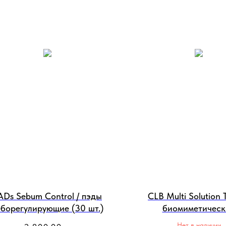
ADs Sebum Control / пэды
CLB Multi Solution 
еборегулирующие (30 шт.)
биомиметическ
мультифункциональн
Нет в наличии