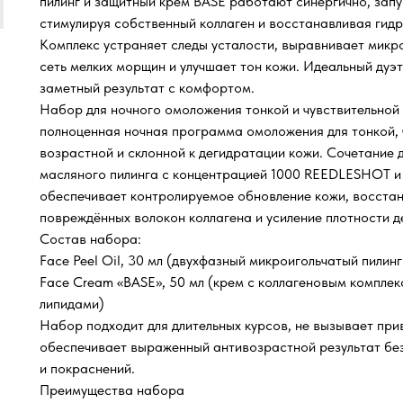
пилинг и защитный крем BASE работают синергично, запу
стимулируя собственный коллаген и восстанавливая гид
Комплекс устраняет следы усталости, выравнивает микр
сеть мелких морщин и улучшает тон кожи. Идеальный дуэт 
заметный результат с комфортом.
Набор для ночного омоложения тонкой и чувствительной
полноценная ночная программа омоложения для тонкой, 
возрастной и склонной к дегидратации кожи. Сочетание 
масляного пилинга с концентрацией 1000 REEDLESHOT и
обеспечивает контролируемое обновление кожи, восста
повреждённых волокон коллагена и усиление плотности д
Состав набора:
Face Peel Oil, 30 мл (двухфазный микроигольчатый пили
Face Cream «BASE», 50 мл (крем с коллагеновым компле
липидами)
Набор подходит для длительных курсов, не вызывает при
обеспечивает выраженный антивозрастной результат без
и покраснений.
Преимущества набора