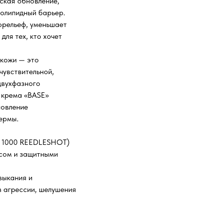
ская обновление,
ролипидный барьер.
орельеф, уменьшает
для тех, кто хочет
 кожи — это
чувствительной,
двухфазного
 крема «BASE»
новление
ермы.
нг 1000 REEDLESHOT)
ксом и защитными
выкания и
 агрессии, шелушения