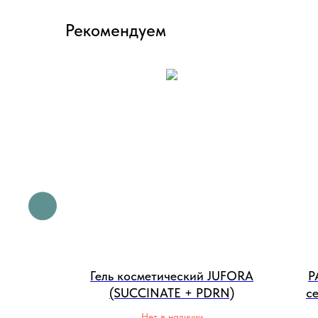
Рекомендуем
turizer /
Гель косметический JUFORA
P
й крем
(SUCCINATE + PDRN)
с
арение
Нет в наличии