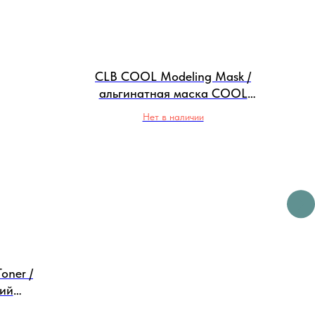
CLB COOL Modeling Mask /
альгинатная маска COOL
(1000 гр)
Нет в наличии
Toner /
Г
ий
ый тоник