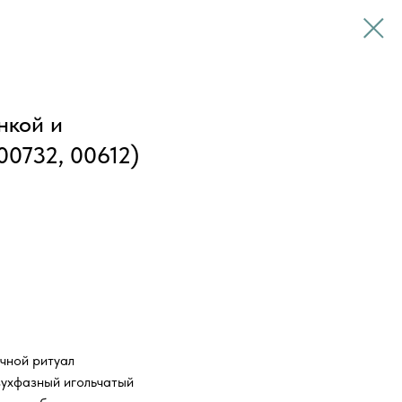
нкой и
0732, 00612)
очной ритуал
вухфазный игольчатый